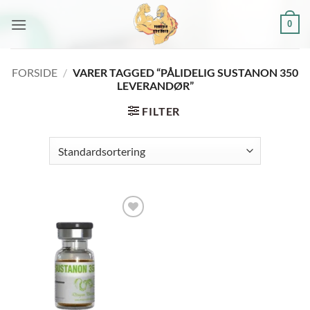
Fortsæt
0
til
indhold
FORSIDE
/
VARER TAGGED “PÅLIDELIG SUSTANON 350
LEVERANDØR”
FILTER
Add to
wishlist