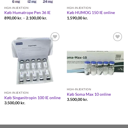
HGH-INJEKTION
HGH-INJEKTION
Køb Humatrope Pen 36 IE
Køb HUMOG 150 IE online
Prisinterval:
890,00
kr.
–
2.100,00
kr.
1.590,00
kr.
890,00 kr.
til
2.100,00 kr.
Add to
Add to
wishlist
wishlist
HGH-INJEKTION
HGH-INJEKTION
Køb Soma Max 10 online
Køb Singanitropin 100 IE online
3.500,00
kr.
3.500,00
kr.