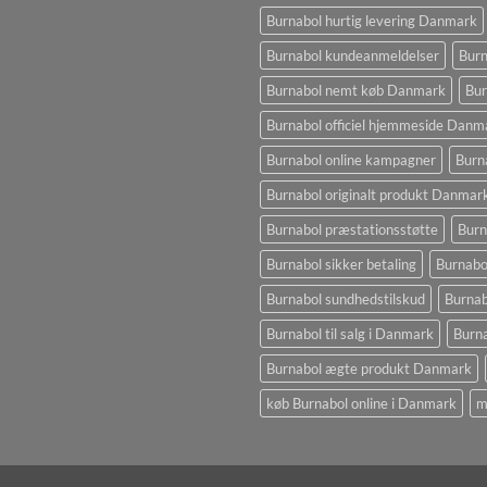
Burnabol hurtig levering Danmark
Burnabol kundeanmeldelser
Burn
Burnabol nemt køb Danmark
Bur
Burnabol officiel hjemmeside Danm
Burnabol online kampagner
Burn
Burnabol originalt produkt Danmar
Burnabol præstationsstøtte
Burn
Burnabol sikker betaling
Burnabo
Burnabol sundhedstilskud
Burna
Burnabol til salg i Danmark
Burna
Burnabol ægte produkt Danmark
køb Burnabol online i Danmark
m