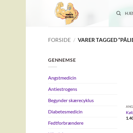
Fortsæt
til
HJ
indhold
FORSIDE
/
VARER TAGGED “PÅLI
GENNEMSE
Angstmedicin
Antiestrogens
Begynder skærecyklus
ANG
Diabetesmedicin
Køb
1.4
Fedtforbrændere