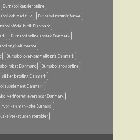
Burnabol kapsler online
abol køb med tillid
Burnabol naturlig formel
nabol officiel butik Danmark
ark
Burnabol online apotek Danmark
abol originalt mærke
k
Burnabol overkommelig pris Danmark
abol rabat Danmark
Burnabol shop online
l sikker betaling Danmark
bol supplement Danmark
bol verificeret leverandør Danmark
hvor kan man købe Burnabol
uskelvækst uden steroider