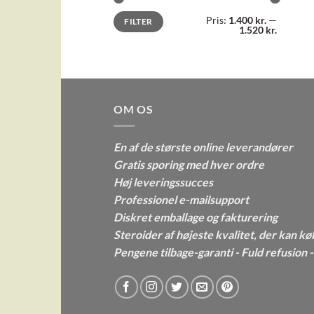
Mindste
Højeste
Pris:
1.400 kr.
—
FILTER
pris
pris
1.520 kr.
OM OS
En af de største online leverandører
Gratis sporing med hver ordre
Høj leveringssucces
Professionel e-mailsupport
Diskret emballage og fakturering
Steroider af højeste kvalitet, der kan kø
Pengene tilbage-garanti - Fuld refusion