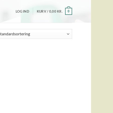
0
LOG IND
KURV /
0,00
KR.