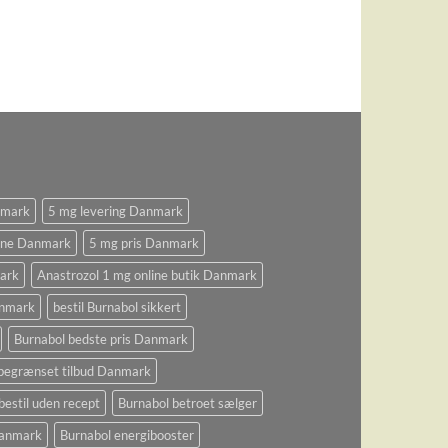
nmark
5 mg levering Danmark
ine Danmark
5 mg pris Danmark
ark
Anastrozol 1 mg online butik Danmark
anmark
bestil Burnabol sikkert
Burnabol bedste pris Danmark
begrænset tilbud Danmark
bestil uden recept
Burnabol betroet sælger
 Danmark
Burnabol energibooster