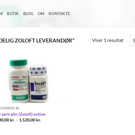
EM
BUTIK
BLOG
OM
KONTAKTE
Viser 1 resultat
DELIG ZOLOFT LEVERANDØR”
Add to
wishlist
STMEDICIN
 sertralin (Zoloft) online
Prisinterval:
00,00
kr.
–
1.520,00
kr.
1.400,00 kr.
til
1.520,00 kr.