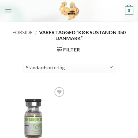
Fortsæt
0
til
indhold
FORSIDE
/
VARER TAGGED “KØB SUSTANON 350
DANMARK”
FILTER
Add to
wishlist