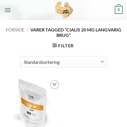
Fortsæt
0
til
indhold
FORSIDE
/
VARER TAGGED “CIALIS 20 MG LANGVARIG
BRUG”
FILTER
Add to
wishlist