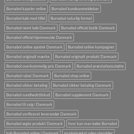
Burnabol kapsler online
Burnabol kundeanmeldelser
Burnabol køb med tillid
Burnabol naturlig formel
Burnabol nemt køb Danmark
Burnabol officiel butik Danmark
Burnabol officiel hjemmeside Danmark
Burnabol online apotek Danmark
Burnabol online kampagner
Burnabol originalt mærke
Burnabol originalt produkt Danmark
Burnabol overkommelig pris Danmark
Burnabol præstationsstøtte
Burnabol rabat Danmark
Burnabol shop online
Burnabol sikker betaling
Burnabol sikker betaling Danmark
Burnabol sundhedstilskud
Burnabol supplement Danmark
Burnabol til salg i Danmark
Burnabol verificeret leverandør Danmark
Burnabol ægte produkt Danmark
hvor kan man købe Burnabol
køb Burnabol online i Danmark
muskelvækst uden steroider