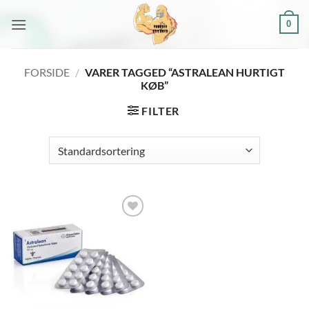
Fortsæt
0
til
indhold
FORSIDE
/
VARER TAGGED “ASTRALEAN HURTIGT
KØB”
FILTER
Add to
wishlist