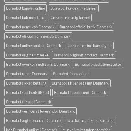
Burnabol kapsler online
Burnabol kundeanmeldelser
Burnabol køb med tillid
Burnabol naturlig formel
Burnabol nemt køb Danmark
Burnabol officiel butik Danmark
Burnabol officiel hjemmeside Danmark
Burnabol online apotek Danmark
Burnabol online kampagner
Burnabol originalt mærke
Burnabol originalt produkt Danmark
Burnabol overkommelig pris Danmark
Burnabol præstationsstøtte
Burnabol rabat Danmark
Burnabol shop online
Burnabol sikker betaling
Burnabol sikker betaling Danmark
Burnabol sundhedstilskud
Burnabol supplement Danmark
Burnabol til salg i Danmark
Burnabol verificeret leverandør Danmark
Burnabol ægte produkt Danmark
hvor kan man købe Burnabol
køb Burnabol online i Danmark
muskelvækst uden steroider