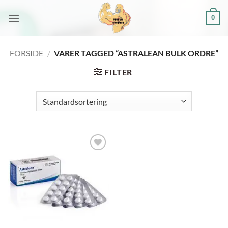
Fortsæt
0
til
indhold
FORSIDE
/
VARER TAGGED “ASTRALEAN BULK ORDRE”
FILTER
Add to
wishlist