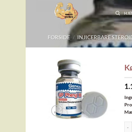
Fortsæt
til
HJ
indhold
FORSIDE
/
INJICERBARE STEROI
K
Add to
1.
wishlist
Ing
Pro
Mæ
Køb 