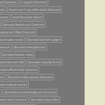
ine Danmark
5 mg pris Danmark
ark
Anastrozol 1 mg online butik Danmark
anmark
bestil Burnabol sikkert
Burnabol bedste pris Danmark
begrænset tilbud Danmark
bestil uden recept
Burnabol betroet sælger
 Danmark
Burnabol energibooster
Burnabol kapsler online
abol køb med tillid
Burnabol naturlig formel
nabol officiel butik Danmark
ark
Burnabol online apotek Danmark
abol originalt mærke
k
Burnabol overkommelig pris Danmark
abol rabat Danmark
Burnabol shop online