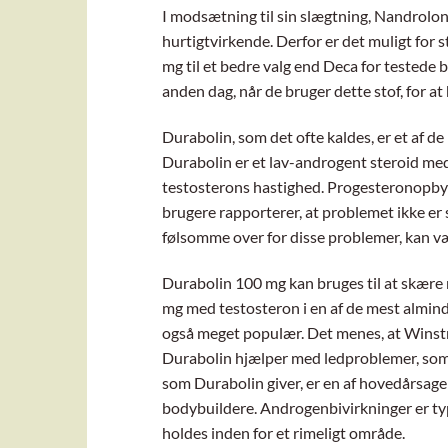
I modsætning til sin slægtning, Nandrolon
hurtigtvirkende. Derfor er det muligt for 
mg til et bedre valg end Deca for testede 
anden dag, når de bruger dette stof, for a
Durabolin, som det ofte kaldes, er et af d
Durabolin er et lav-androgent steroid med
testosterons hastighed. Progesteronopbyg
brugere rapporterer, at problemet ikke er
følsomme over for disse problemer, kan vælg
Durabolin 100 mg kan bruges til at skære n
mg med testosteron i en af ​​de mest almin
også meget populær. Det menes, at Winst
Durabolin hjælper med ledproblemer, som no
som Durabolin giver, er en af ​​hovedårsage
bodybuildere. Androgenbivirkninger er ty
holdes inden for et rimeligt område.