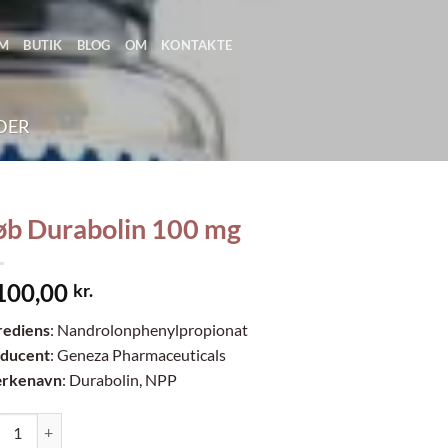
EM
BUTIK
BLOG
OM
KONTAKTE
DER
øb Durabolin 100 mg
100,00
kr.
rediens
: Nandrolonphenylpropionat
ducent
: Geneza Pharmaceuticals
rkenavn
: Durabolin, NPP
Durabolin 100 mg antal