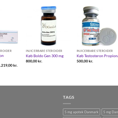
Add to
Add to
Add to
wishlist
wishlist
wishlis
EROIDER
INJICERBARE STEROIDER
INJICERBARE STEROIDER
on
Køb Boldo Gen 300 mg
Køb Testosteron Propion
800,00
kr.
500,00
kr.
Prisinterval:
1.219,00
kr.
1.170,00 kr.
til
1.219,00 kr.
TAGS
5 mg apotek Danmark
5 mg Da