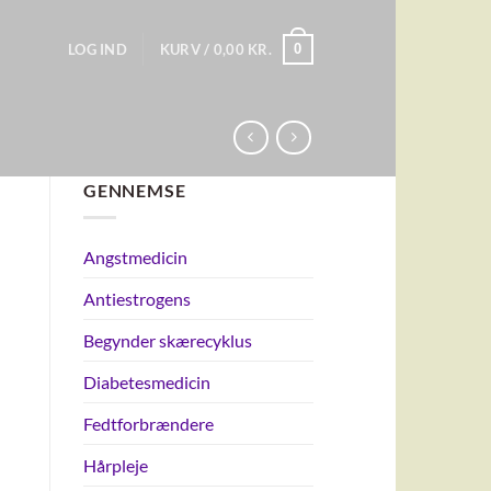
0
LOG IND
KURV /
0,00
KR.
GENNEMSE
Angstmedicin
Antiestrogens
Begynder skærecyklus
Diabetesmedicin
Fedtforbrændere
Hårpleje