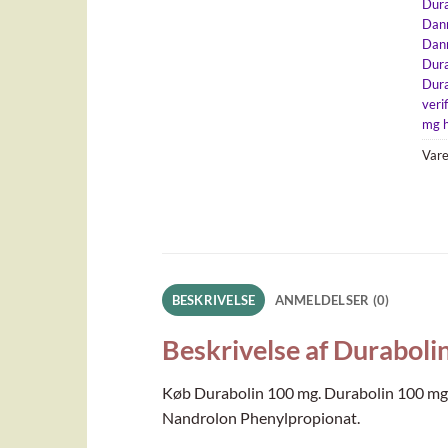
Dura
Dan
Dan
Dura
Dur
veri
mg 
Var
BESKRIVELSE
ANMELDELSER (0)
Beskrivelse af Duraboli
Køb Durabolin 100 mg. Durabolin 100 mg er
Nandrolon Phenylpropionat.