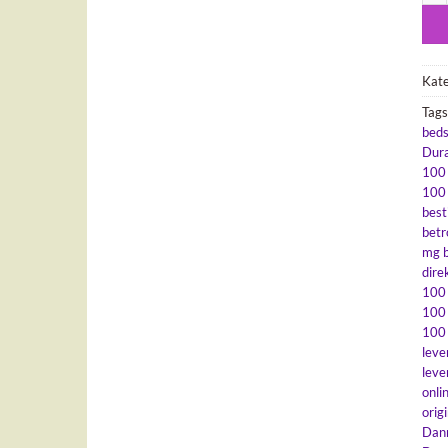
Kate
Tags
beds
Dur
100
100
best
betr
mg 
dire
100
100 
100 
lev
lev
onli
orig
Dan