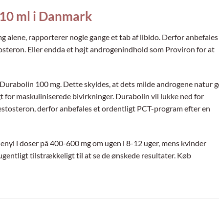
 10 ml i Danmark
 alene, rapporterer nogle gange et tab af libido. Derfor anbefales
stosteron. Eller endda et højt androgenindhold som Proviron for at
 Durabolin 100 mg. Dette skyldes, at dets milde androgene natur g
ygt for maskuliniserede bivirkninger. Durabolin vil lukke ned for
testosteron, derfor anbefales et ordentligt PCT-program efter en
enyl i doser på 400-600 mg om ugen i 8-12 uger, mens kvinder
entligt tilstrækkeligt til at se de ønskede resultater. Køb