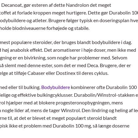
 Decanoat, gør esteren af ​​dette Nandrolon det meget
stoffet at forlade kroppen meget hurtigere. Dette gør Durabolin 10
bodybuildere og atleter. Brugere følger typisk en doseringsplan hve
t holde blodniveauerne forhøjede og stabile.
e mest populære steroider, der bruges blandt bodybuildere i dag.
 høj anabolsk effekt. Det aromatiserer i høje doser, men ikke med
ning er en bivirkning, som nogle har problemer med. Selvom
 så slemt med denne ester, som det er med Deca. Brugere, der er
e at tilføje Cabaser eller Dostinex til deres cyklus.
ed eller til bulking.
Bodybuildere
kombinerer ofte Durabolin 100
delige og effektive bulkingcyklusser. Durabolin/Winstrol-stakken e
rol hjælper med at blokere progesteronopbygningen, mens
gle lider af, mens de tager Winstrol. Den lindring og heling af le
rne til, at det er blevet et meget populært steroid blandt
pisk ikke et problem med Durabolin 100 mg, så længe doserne