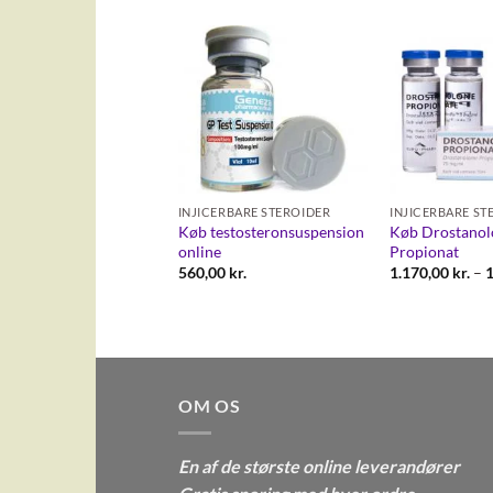
Add to
Add to
CERBARE STEROIDER
wishlist
wishlist
1-Testosteron
onat Gen 100
,00
kr.
INJICERBARE STEROIDER
INJICERBARE ST
Køb testosteronsuspension
Køb Drostanol
online
Propionat
560,00
kr.
1.170,00
kr.
–
OM OS
En af de største online leverandører