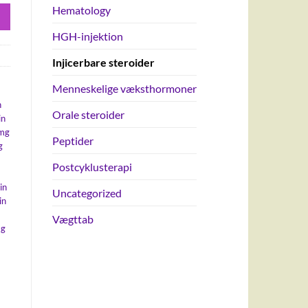
Hematology
HGH-injektion
Injicerbare steroider
Menneskelige væksthormoner
n
Orale steroider
in
 mg
Peptider
g
Postcyklusterapi
in
Uncategorized
in
Vægttab
mg