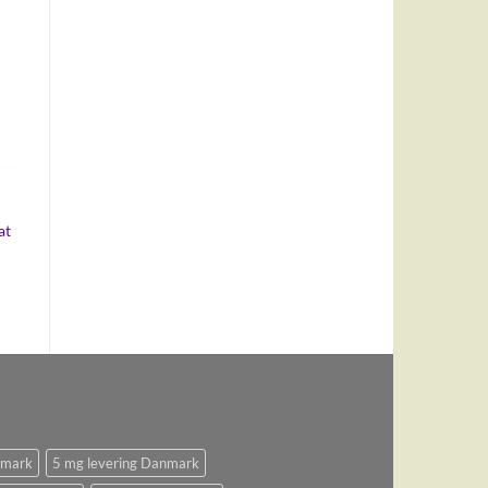
t
at
nmark
5 mg levering Danmark