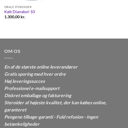
ORALE STEROIDER
Køb Dianabol-10
1.300,00
kr.
OM OS
En af de største online leverandører
Gratis sporing med hver ordre
Høj leveringssucces
Professionel e-mailsupport
Diskret emballage og fakturering
Steroider af højeste kvalitet, der kan købes online,
garanteret
Pengene tilbage-garanti - Fuld refusion - Ingen
betænkeligheder