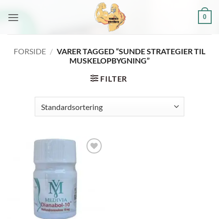
Fortsæt
0
til
indhold
FORSIDE
/
VARER TAGGED “SUNDE STRATEGIER TIL
MUSKELOPBYGNING”
FILTER
Add to
wishlist