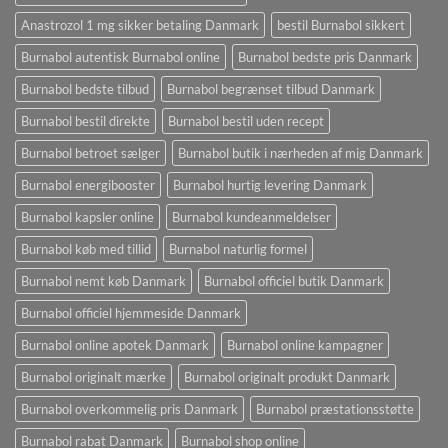
Anastrozol 1 mg sikker betaling Danmark
bestil Burnabol sikkert
Burnabol autentisk Burnabol online
Burnabol bedste pris Danmark
Burnabol bedste tilbud
Burnabol begrænset tilbud Danmark
Burnabol bestil direkte
Burnabol bestil uden recept
Burnabol betroet sælger
Burnabol butik i nærheden af ​​mig Danmark
Burnabol energibooster
Burnabol hurtig levering Danmark
Burnabol kapsler online
Burnabol kundeanmeldelser
Burnabol køb med tillid
Burnabol naturlig formel
Burnabol nemt køb Danmark
Burnabol officiel butik Danmark
Burnabol officiel hjemmeside Danmark
Burnabol online apotek Danmark
Burnabol online kampagner
Burnabol originalt mærke
Burnabol originalt produkt Danmark
Burnabol overkommelig pris Danmark
Burnabol præstationsstøtte
Burnabol rabat Danmark
Burnabol shop online