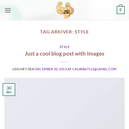
Fortsæt
0
til
indhold
TAG ARKIVER:
STYLE
STYLE
Just a cool blog post with Images
UDGIVET DEN
DECEMBER 30, 2013
AF
CASAVA67113@GMAIL.COM
30
dec