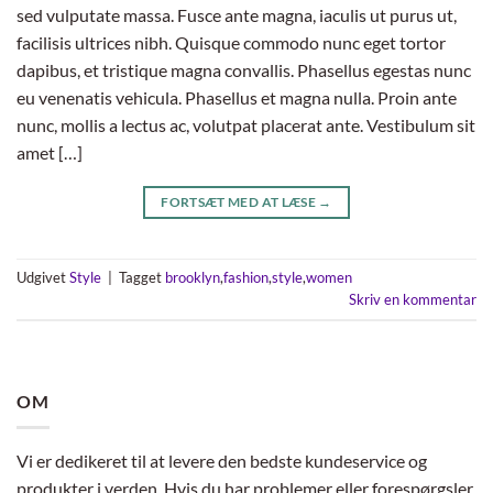
sed vulputate massa. Fusce ante magna, iaculis ut purus ut,
facilisis ultrices nibh. Quisque commodo nunc eget tortor
dapibus, et tristique magna convallis. Phasellus egestas nunc
eu venenatis vehicula. Phasellus et magna nulla. Proin ante
nunc, mollis a lectus ac, volutpat placerat ante. Vestibulum sit
amet […]
FORTSÆT MED AT LÆSE
→
Udgivet
Style
|
Tagget
brooklyn
,
fashion
,
style
,
women
Skriv en kommentar
OM
Vi er dedikeret til at levere den bedste kundeservice og
produkter i verden. Hvis du har problemer eller forespørgsler,