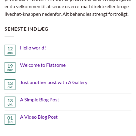
er du velkommen til at sende os en e-mail direkte eller bruge
livechat-knappen nedenfor. Alt behandles strengt fortroligt.
SENESTE INDLÆG
Hello world!
12
aug
Ingen
kommentarer
til
Welcome to Flatsome
19
Hello
world!
nov
Ingen
kommentarer
til
Just another post with A Gallery
13
Welcome
to
okt
Ingen
Flatsome
kommentarer
til
A Simple Blog Post
13
Just
another
okt
Ingen
post
kommentarer
with
til
A
A Video Blog Post
01
A
Gallery
Simple
jan
Ingen
Blog
kommentarer
Post
til
A