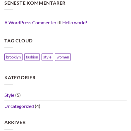
SENESTE KOMMENTARER
Video
Blog
Post
A WordPress Commenter
til
Hello world!
TAG CLOUD
brooklyn
fashion
style
women
KATEGORIER
Style
(5)
Uncategorized
(4)
ARKIVER