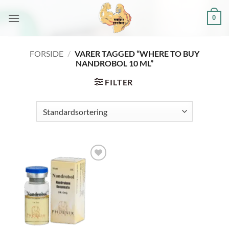
Fortsæt
0
til
indhold
FORSIDE
/
VARER TAGGED “WHERE TO BUY
NANDROBOL 10 ML”
FILTER
Add to
wishlist