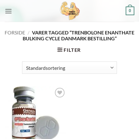
Fortsæt
0
til
indhold
FORSIDE
/
VARER TAGGED “TRENBOLONE ENANTHATE
BULKING CYCLE DANMARK BESTILLING”
FILTER
Add to
wishlist