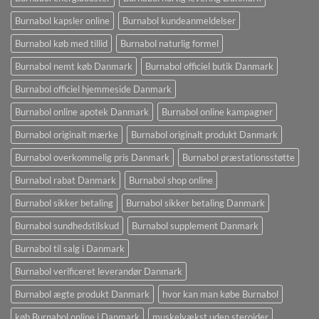
Burnabol kapsler online
Burnabol kundeanmeldelser
Burnabol køb med tillid
Burnabol naturlig formel
Burnabol nemt køb Danmark
Burnabol officiel butik Danmark
Burnabol officiel hjemmeside Danmark
Burnabol online apotek Danmark
Burnabol online kampagner
Burnabol originalt mærke
Burnabol originalt produkt Danmark
Burnabol overkommelig pris Danmark
Burnabol præstationsstøtte
Burnabol rabat Danmark
Burnabol shop online
Burnabol sikker betaling
Burnabol sikker betaling Danmark
Burnabol sundhedstilskud
Burnabol supplement Danmark
Burnabol til salg i Danmark
Burnabol verificeret leverandør Danmark
Burnabol ægte produkt Danmark
hvor kan man købe Burnabol
køb Burnabol online i Danmark
muskelvækst uden steroider