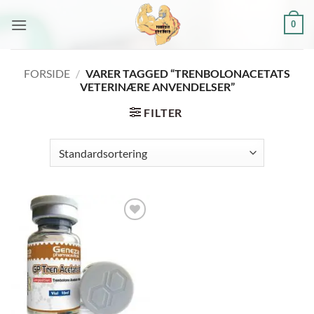
Fortsæt
0
til
indhold
FORSIDE
/
VARER TAGGED “TRENBOLONACETATS
VETERINÆRE ANVENDELSER”
FILTER
Add to
wishlist