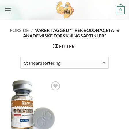
Fortsæt
0
til
indhold
FORSIDE
/
VARER TAGGED “TRENBOLONACETATS
AKADEMISKE FORSKNINGSARTIKLER”
FILTER
Add to
wishlist