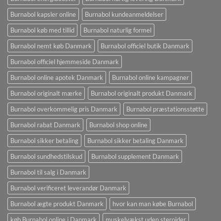
Burnabol kapsler online
Burnabol kundeanmeldelser
Burnabol køb med tillid
Burnabol naturlig formel
Burnabol nemt køb Danmark
Burnabol officiel butik Danmark
Burnabol officiel hjemmeside Danmark
Burnabol online apotek Danmark
Burnabol online kampagner
Burnabol originalt mærke
Burnabol originalt produkt Danmark
Burnabol overkommelig pris Danmark
Burnabol præstationsstøtte
Burnabol rabat Danmark
Burnabol shop online
Burnabol sikker betaling
Burnabol sikker betaling Danmark
Burnabol sundhedstilskud
Burnabol supplement Danmark
Burnabol til salg i Danmark
Burnabol verificeret leverandør Danmark
Burnabol ægte produkt Danmark
hvor kan man købe Burnabol
køb Burnabol online i Danmark
muskelvækst uden steroider