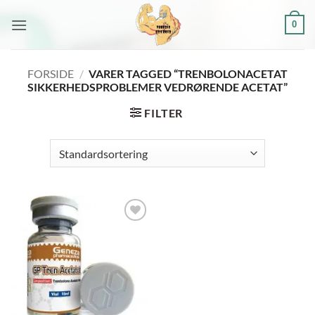
Fortsæt
0
til
indhold
FORSIDE
/
VARER TAGGED “TRENBOLONACETAT
SIKKERHEDSPROBLEMER VEDRØRENDE ACETAT”
FILTER
Add to
wishlist