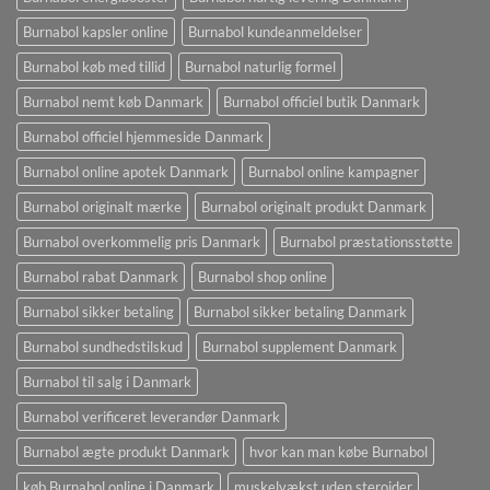
Burnabol kapsler online
Burnabol kundeanmeldelser
Burnabol køb med tillid
Burnabol naturlig formel
Burnabol nemt køb Danmark
Burnabol officiel butik Danmark
Burnabol officiel hjemmeside Danmark
Burnabol online apotek Danmark
Burnabol online kampagner
Burnabol originalt mærke
Burnabol originalt produkt Danmark
Burnabol overkommelig pris Danmark
Burnabol præstationsstøtte
Burnabol rabat Danmark
Burnabol shop online
Burnabol sikker betaling
Burnabol sikker betaling Danmark
Burnabol sundhedstilskud
Burnabol supplement Danmark
Burnabol til salg i Danmark
Burnabol verificeret leverandør Danmark
Burnabol ægte produkt Danmark
hvor kan man købe Burnabol
køb Burnabol online i Danmark
muskelvækst uden steroider