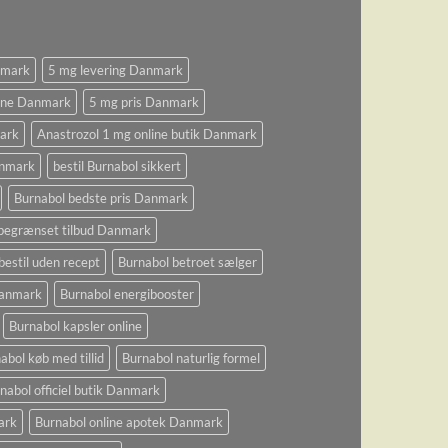
nmark
5 mg levering Danmark
ine Danmark
5 mg pris Danmark
ark
Anastrozol 1 mg online butik Danmark
anmark
bestil Burnabol sikkert
Burnabol bedste pris Danmark
begrænset tilbud Danmark
bestil uden recept
Burnabol betroet sælger
 Danmark
Burnabol energibooster
Burnabol kapsler online
abol køb med tillid
Burnabol naturlig formel
nabol officiel butik Danmark
ark
Burnabol online apotek Danmark