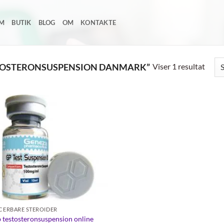
EM
BUTIK
BLOG
OM
KONTAKTE
Viser 1 resultat
TOSTERONSUSPENSION DANMARK”
Add to
wishlist
ICERBARE STEROIDER
 testosteronsuspension online