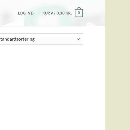
0
LOG IND
KURV /
0,00
KR.