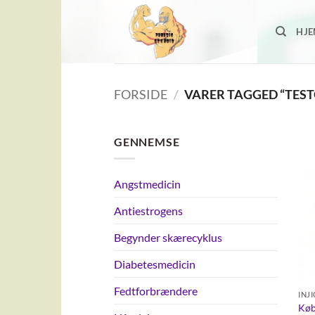
Fortsæt
til
HJ
indhold
FORSIDE
/
VARER TAGGED “TES
GENNEMSE
Angstmedicin
Antiestrogens
Begynder skærecyklus
Diabetesmedicin
Fedtforbrændere
INJ
Køb