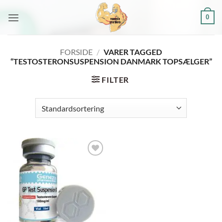
Fortsæt
0
til
indhold
FORSIDE
/
VARER TAGGED
“TESTOSTERONSUSPENSION DANMARK TOPSÆLGER”
FILTER
Add to
wishlist