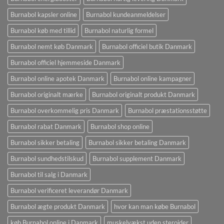
Burnabol kapsler online
Burnabol kundeanmeldelser
Burnabol køb med tillid
Burnabol naturlig formel
Burnabol nemt køb Danmark
Burnabol officiel butik Danmark
Burnabol officiel hjemmeside Danmark
Burnabol online apotek Danmark
Burnabol online kampagner
Burnabol originalt mærke
Burnabol originalt produkt Danmark
Burnabol overkommelig pris Danmark
Burnabol præstationsstøtte
Burnabol rabat Danmark
Burnabol shop online
Burnabol sikker betaling
Burnabol sikker betaling Danmark
Burnabol sundhedstilskud
Burnabol supplement Danmark
Burnabol til salg i Danmark
Burnabol verificeret leverandør Danmark
Burnabol ægte produkt Danmark
hvor kan man købe Burnabol
køb Burnabol online i Danmark
muskelvækst uden steroider