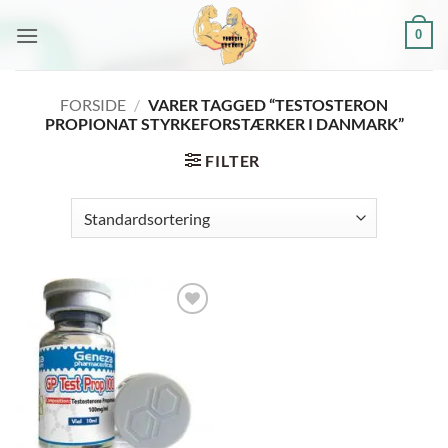
Fortsæt
0
til
indhold
FORSIDE
/
VARER TAGGED “TESTOSTERON
PROPIONAT STYRKEFORSTÆRKER I DANMARK”
FILTER
Add to
wishlist