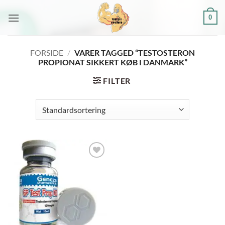
Fortsæt
0
til
indhold
FORSIDE
/
VARER TAGGED “TESTOSTERON
PROPIONAT SIKKERT KØB I DANMARK”
FILTER
Add to
wishlist