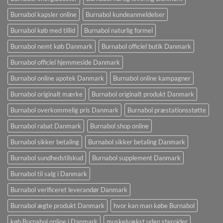
Burnabol kapsler online
Burnabol kundeanmeldelser
Burnabol køb med tillid
Burnabol naturlig formel
Burnabol nemt køb Danmark
Burnabol officiel butik Danmark
Burnabol officiel hjemmeside Danmark
Burnabol online apotek Danmark
Burnabol online kampagner
Burnabol originalt mærke
Burnabol originalt produkt Danmark
Burnabol overkommelig pris Danmark
Burnabol præstationsstøtte
Burnabol rabat Danmark
Burnabol shop online
Burnabol sikker betaling
Burnabol sikker betaling Danmark
Burnabol sundhedstilskud
Burnabol supplement Danmark
Burnabol til salg i Danmark
Burnabol verificeret leverandør Danmark
Burnabol ægte produkt Danmark
hvor kan man købe Burnabol
køb Burnabol online i Danmark
muskelvækst uden steroider