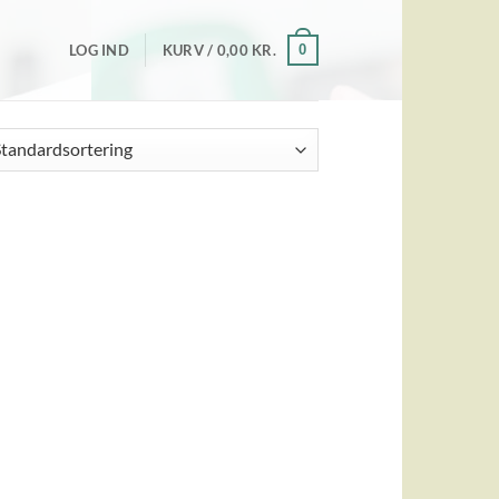
0
LOG IND
KURV /
0,00
KR.