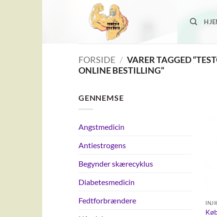
Fortsæt
til
HJ
indhold
FORSIDE
/
VARER TAGGED “TES
ONLINE BESTILLING”
GENNEMSE
Angstmedicin
Antiestrogens
Begynder skærecyklus
Diabetesmedicin
Fedtforbrændere
INJ
Køb