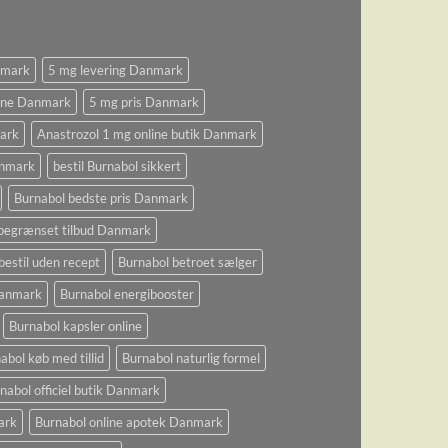
nmark
5 mg levering Danmark
ine Danmark
5 mg pris Danmark
ark
Anastrozol 1 mg online butik Danmark
anmark
bestil Burnabol sikkert
Burnabol bedste pris Danmark
begrænset tilbud Danmark
bestil uden recept
Burnabol betroet sælger
 Danmark
Burnabol energibooster
Burnabol kapsler online
abol køb med tillid
Burnabol naturlig formel
nabol officiel butik Danmark
ark
Burnabol online apotek Danmark