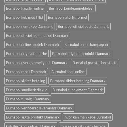
Burnabol kapsler online
Burnabol kundeanmeldelser
Burnabol køb med tillid
Burnabol naturlig formel
Burnabol nemt køb Danmark
Burnabol officiel butik Danmark
Burnabol officiel hjemmeside Danmark
Burnabol online apotek Danmark
Burnabol online kampagner
Burnabol originalt mærke
Burnabol originalt produkt Danmark
Burnabol overkommelig pris Danmark
Burnabol præstationsstøtte
Burnabol rabat Danmark
Burnabol shop online
Burnabol sikker betaling
Burnabol sikker betaling Danmark
Burnabol sundhedstilskud
Burnabol supplement Danmark
Burnabol til salg i Danmark
Burnabol verificeret leverandør Danmark
Burnabol ægte produkt Danmark
hvor kan man købe Burnabol
køb Burnabol online i Danmark
muskelvækst uden steroider