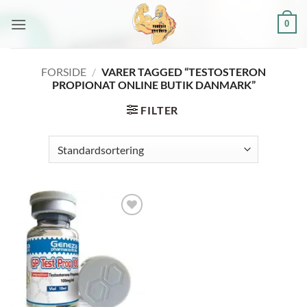
Fortsæt
0
til
indhold
FORSIDE
/
VARER TAGGED “TESTOSTERON
PROPIONAT ONLINE BUTIK DANMARK”
FILTER
Add to
wishlist