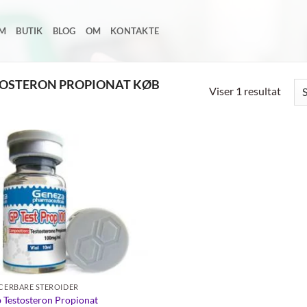
EM
BUTIK
BLOG
OM
KONTAKTE
TOSTERON PROPIONAT KØB
Viser 1 resultat
Add to
wishlist
ICERBARE STEROIDER
 Testosteron Propionat