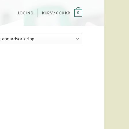
0
LOG IND
KURV /
0,00
KR.