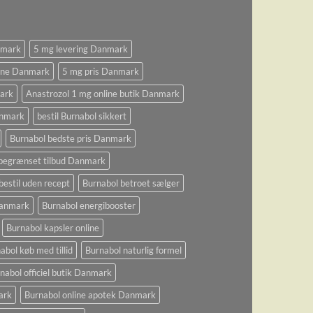
nmark
5 mg levering Danmark
ine Danmark
5 mg pris Danmark
ark
Anastrozol 1 mg online butik Danmark
anmark
bestil Burnabol sikkert
Burnabol bedste pris Danmark
begrænset tilbud Danmark
bestil uden recept
Burnabol betroet sælger
 Danmark
Burnabol energibooster
Burnabol kapsler online
abol køb med tillid
Burnabol naturlig formel
nabol officiel butik Danmark
ark
Burnabol online apotek Danmark