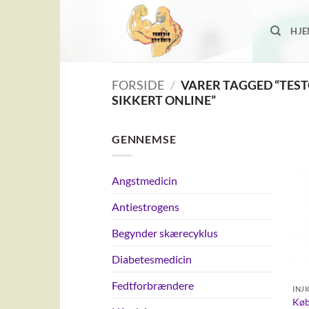
Fortsæt
til
HJ
indhold
FORSIDE
/
VARER TAGGED “TES
SIKKERT ONLINE”
GENNEMSE
Angstmedicin
Antiestrogens
Begynder skærecyklus
Diabetesmedicin
Fedtforbrændere
INJ
Køb