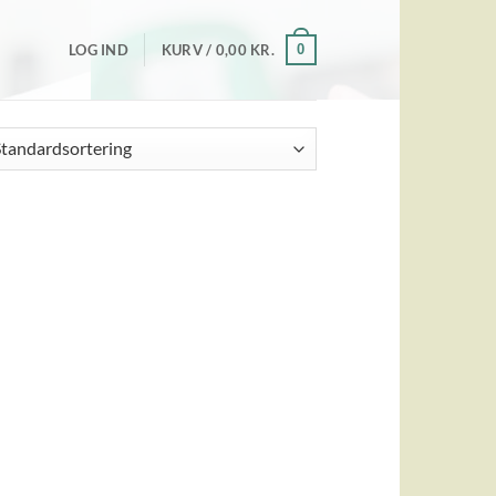
0
LOG IND
KURV /
0,00
KR.