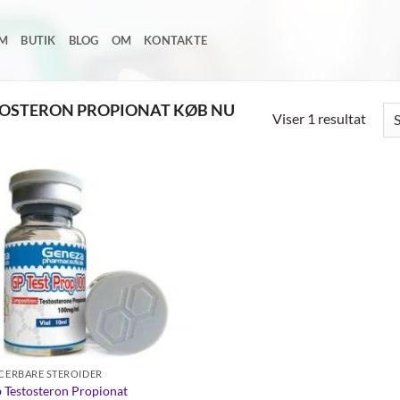
EM
BUTIK
BLOG
OM
KONTAKTE
TOSTERON PROPIONAT KØB NU
Viser 1 resultat
Add to
wishlist
ICERBARE STEROIDER
 Testosteron Propionat