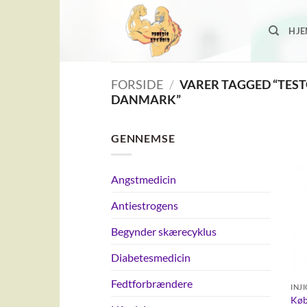
Fortsæt
til
HJ
indhold
FORSIDE
/
VARER TAGGED “TES
DANMARK”
GENNEMSE
Angstmedicin
Antiestrogens
Begynder skærecyklus
Diabetesmedicin
Fedtforbrændere
INJ
Køb