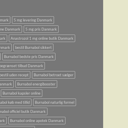
nmark
5 mg levering Danmark
ine Danmark
5 mg pris Danmark
ark
Anastrozol 1 mg online butik Danmark
anmark
bestil Burnabol sikkert
Burnabol bedste pris Danmark
begrænset tilbud Danmark
bestil uden recept
Burnabol betroet sælger
 Danmark
Burnabol energibooster
Burnabol kapsler online
abol køb med tillid
Burnabol naturlig formel
nabol officiel butik Danmark
ark
Burnabol online apotek Danmark