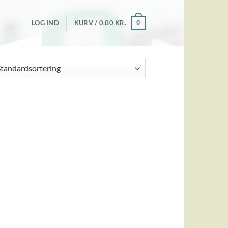
0
LOG IND
KURV /
0,00
KR.