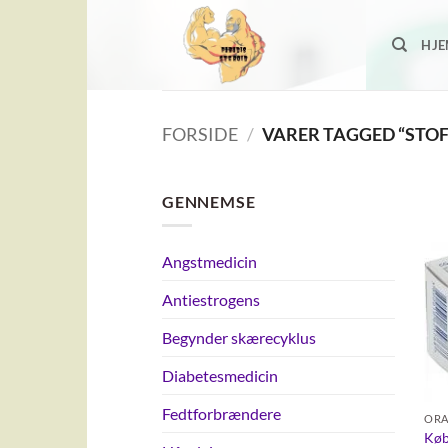
Fortsæt
til
HJ
indhold
FORSIDE
/
VARER TAGGED “STO
GENNEMSE
Angstmedicin
Antiestrogens
Begynder skærecyklus
Diabetesmedicin
Fedtforbrændere
ORA
Køb