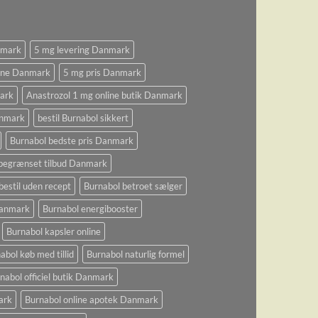
nmark
5 mg levering Danmark
ine Danmark
5 mg pris Danmark
ark
Anastrozol 1 mg online butik Danmark
anmark
bestil Burnabol sikkert
Burnabol bedste pris Danmark
begrænset tilbud Danmark
bestil uden recept
Burnabol betroet sælger
 Danmark
Burnabol energibooster
Burnabol kapsler online
abol køb med tillid
Burnabol naturlig formel
nabol officiel butik Danmark
ark
Burnabol online apotek Danmark