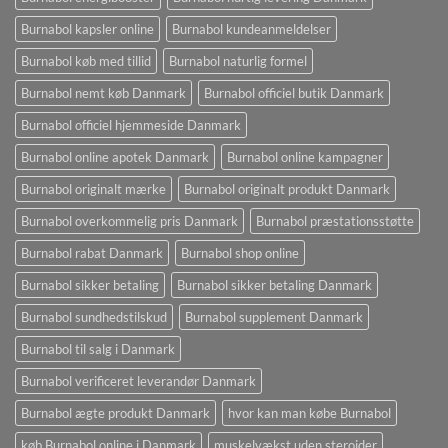
Burnabol kapsler online
Burnabol kundeanmeldelser
Burnabol køb med tillid
Burnabol naturlig formel
Burnabol nemt køb Danmark
Burnabol officiel butik Danmark
Burnabol officiel hjemmeside Danmark
Burnabol online apotek Danmark
Burnabol online kampagner
Burnabol originalt mærke
Burnabol originalt produkt Danmark
Burnabol overkommelig pris Danmark
Burnabol præstationsstøtte
Burnabol rabat Danmark
Burnabol shop online
Burnabol sikker betaling
Burnabol sikker betaling Danmark
Burnabol sundhedstilskud
Burnabol supplement Danmark
Burnabol til salg i Danmark
Burnabol verificeret leverandør Danmark
Burnabol ægte produkt Danmark
hvor kan man købe Burnabol
køb Burnabol online i Danmark
muskelvækst uden steroider