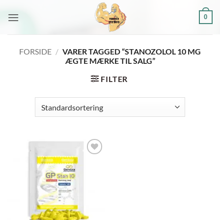
Fortsæt
0
til
indhold
FORSIDE
/
VARER TAGGED “STANOZOLOL 10 MG
ÆGTE MÆRKE TIL SALG”
FILTER
Add to
wishlist