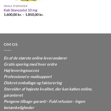
ORALE STEROIDER
Køb Stanozolol 10 mg
Prisinterval:
1.600,00
kr.
–
1.850,00
kr.
1.600,00 kr.
til
1.850,00 kr.
OM OS
En af de største online leverandører
Gratis sporing med hver ordre
Høj leveringssucces
Professionel e-mailsupport
Diskret emballage og fakturering
Steroider af højeste kvalitet, der kan købes online,
garanteret
Pengene tilbage-garanti - Fuld refusion - Ingen
betænkeligheder