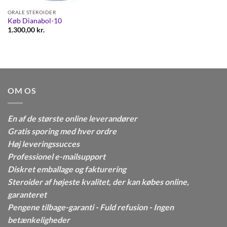
ORALE STEROIDER
Køb Dianabol-10
1.300,00
kr.
OM OS
En af de største online leverandører
Gratis sporing med hver ordre
Høj leveringssucces
Professionel e-mailsupport
Diskret emballage og fakturering
Steroider af højeste kvalitet, der kan købes online,
garanteret
Pengene tilbage-garanti - Fuld refusion - Ingen
betænkeligheder