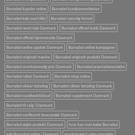
Burnabol kapsler online
Burnabol kundeanmeldelser
Burnabol køb med tillid
Burnabol naturlig formel
Burnabol nemt køb Danmark
Burnabol officiel butik Danmark
Burnabol officiel hjemmeside Danmark
Burnabol online apotek Danmark
Burnabol online kampagner
Burnabol originalt mærke
Burnabol originalt produkt Danmark
Burnabol overkommelig pris Danmark
Burnabol præstationsstøtte
Burnabol rabat Danmark
Burnabol shop online
Burnabol sikker betaling
Burnabol sikker betaling Danmark
Burnabol sundhedstilskud
Burnabol supplement Danmark
Burnabol til salg i Danmark
Burnabol verificeret leverandør Danmark
Burnabol ægte produkt Danmark
hvor kan man købe Burnabol
køb Burnabol online i Danmark
muskelvækst uden steroider