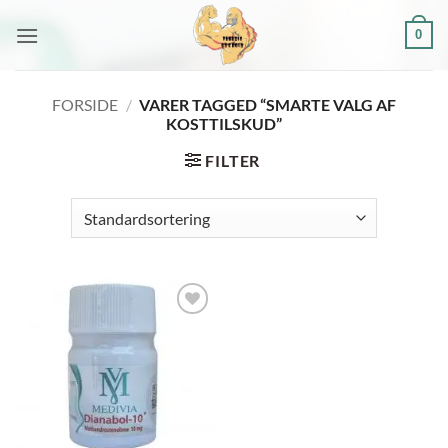
Fortsæt
0
til
indhold
FORSIDE
/
VARER TAGGED “SMARTE VALG AF
KOSTTILSKUD”
FILTER
Add to
wishlist