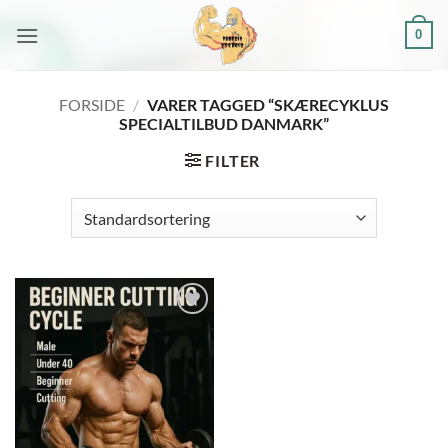
Fortsæt
0
til
indhold
FORSIDE
/
VARER TAGGED “SKÆRECYKLUS
SPECIALTILBUD DANMARK”
FILTER
Add to
wishlist