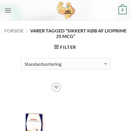
Fortsæt
0
til
indhold
FORSIDE
/
VARER TAGGED “SIKKERT KØB AF LIOPRIME
25 MCG”
FILTER
Add to
wishlist