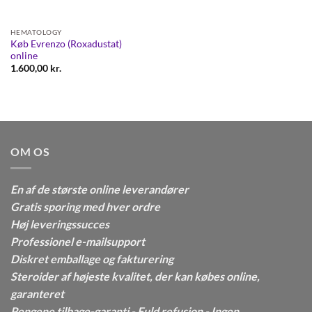
HEMATOLOGY
Køb Evrenzo (Roxadustat)
online
1.600,00
kr.
OM OS
En af de største online leverandører
Gratis sporing med hver ordre
Høj leveringssucces
Professionel e-mailsupport
Diskret emballage og fakturering
Steroider af højeste kvalitet, der kan købes online,
garanteret
Pengene tilbage-garanti - Fuld refusion - Ingen