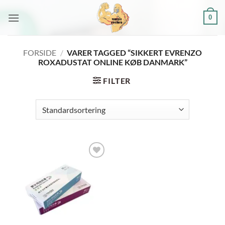
Fortsæt
0
til
indhold
FORSIDE
/
VARER TAGGED “SIKKERT EVRENZO
ROXADUSTAT ONLINE KØB DANMARK”
FILTER
Add to
wishlist