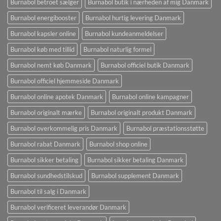
Burnabol betroet sælger
Burnabol butik i nærheden af ​​mig Danmark
Burnabol energibooster
Burnabol hurtig levering Danmark
Burnabol kapsler online
Burnabol kundeanmeldelser
Burnabol køb med tillid
Burnabol naturlig formel
Burnabol nemt køb Danmark
Burnabol officiel butik Danmark
Burnabol officiel hjemmeside Danmark
Burnabol online apotek Danmark
Burnabol online kampagner
Burnabol originalt mærke
Burnabol originalt produkt Danmark
Burnabol overkommelig pris Danmark
Burnabol præstationsstøtte
Burnabol rabat Danmark
Burnabol shop online
Burnabol sikker betaling
Burnabol sikker betaling Danmark
Burnabol sundhedstilskud
Burnabol supplement Danmark
Burnabol til salg i Danmark
Burnabol verificeret leverandør Danmark