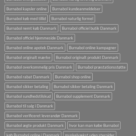
Burnabol kapsler online
Burnabol kundeanmeldelser
Burnabol køb med tillid
Burnabol naturlig formel
Burnabol nemt køb Danmark
Burnabol officiel butik Danmark
Burnabol officiel hjemmeside Danmark
Burnabol online apotek Danmark
Burnabol online kampagner
Burnabol originalt mærke
Burnabol originalt produkt Danmark
Burnabol overkommelig pris Danmark
Burnabol præstationsstøtte
Burnabol rabat Danmark
Burnabol shop online
Burnabol sikker betaling
Burnabol sikker betaling Danmark
Burnabol sundhedstilskud
Burnabol supplement Danmark
Burnabol til salg i Danmark
Burnabol verificeret leverandør Danmark
Burnabol ægte produkt Danmark
hvor kan man købe Burnabol
køb Burnabol online i Danmark
muskelvækst uden steroider