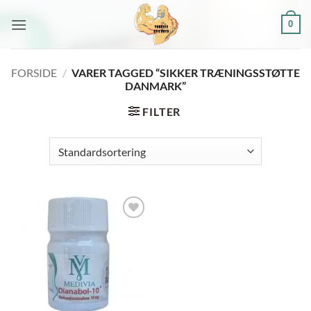
Fortsæt
0
til
indhold
FORSIDE
/
VARER TAGGED “SIKKER TRÆNINGSSTØTTE
DANMARK”
FILTER
Add to
wishlist