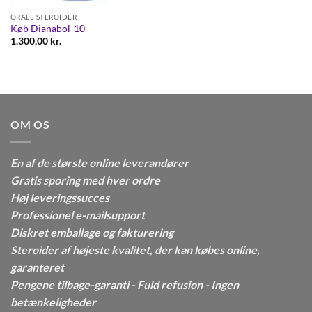
ORALE STEROIDER
Køb Dianabol-10
1.300,00
kr.
OM OS
En af de største online leverandører
Gratis sporing med hver ordre
Høj leveringssucces
Professionel e-mailsupport
Diskret emballage og fakturering
Steroider af højeste kvalitet, der kan købes online,
garanteret
Pengene tilbage-garanti - Fuld refusion - Ingen
betænkeligheder