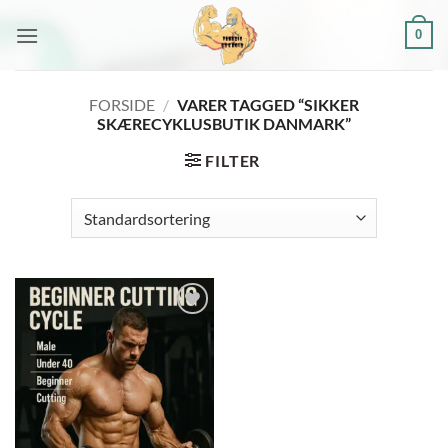
Fortsæt
0
til
indhold
FORSIDE
/
VARER TAGGED “SIKKER
SKÆRECYKLUSBUTIK DANMARK”
FILTER
Add to
wishlist