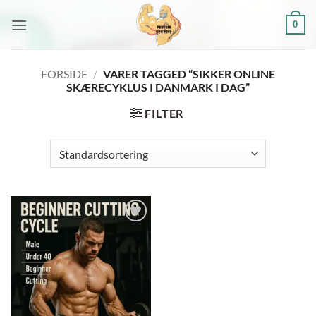
Fortsæt
0
til
indhold
FORSIDE
/
VARER TAGGED “SIKKER ONLINE
SKÆRECYKLUS I DANMARK I DAG”
FILTER
Add to
wishlist