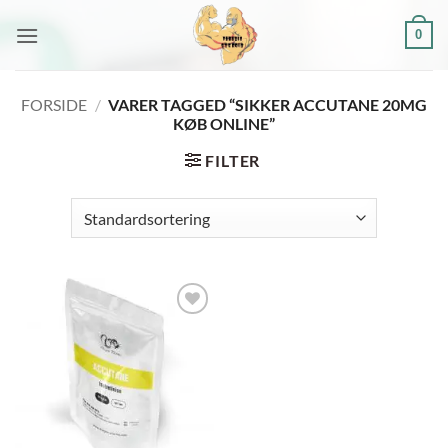
Fortsæt
0
til
indhold
FORSIDE
/
VARER TAGGED “SIKKER ACCUTANE 20MG
KØB ONLINE”
FILTER
Add to
wishlist