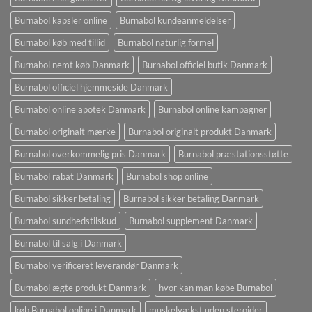
Burnabol kapsler online
Burnabol kundeanmeldelser
Burnabol køb med tillid
Burnabol naturlig formel
Burnabol nemt køb Danmark
Burnabol officiel butik Danmark
Burnabol officiel hjemmeside Danmark
Burnabol online apotek Danmark
Burnabol online kampagner
Burnabol originalt mærke
Burnabol originalt produkt Danmark
Burnabol overkommelig pris Danmark
Burnabol præstationsstøtte
Burnabol rabat Danmark
Burnabol shop online
Burnabol sikker betaling
Burnabol sikker betaling Danmark
Burnabol sundhedstilskud
Burnabol supplement Danmark
Burnabol til salg i Danmark
Burnabol verificeret leverandør Danmark
Burnabol ægte produkt Danmark
hvor kan man købe Burnabol
køb Burnabol online i Danmark
muskelvækst uden steroider