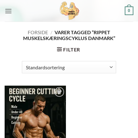
Fortsæt
0
til
indhold
FORSIDE
/
VARER TAGGED “RIPPET
MUSKELSKÆRINGSCYKLUS DANMARK”
FILTER
Add to
wishlist