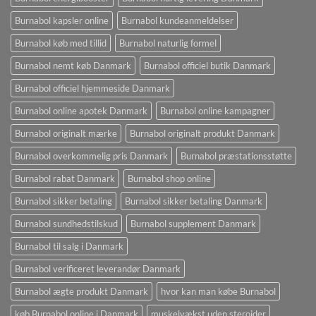
Burnabol kapsler online
Burnabol kundeanmeldelser
Burnabol køb med tillid
Burnabol naturlig formel
Burnabol nemt køb Danmark
Burnabol officiel butik Danmark
Burnabol officiel hjemmeside Danmark
Burnabol online apotek Danmark
Burnabol online kampagner
Burnabol originalt mærke
Burnabol originalt produkt Danmark
Burnabol overkommelig pris Danmark
Burnabol præstationsstøtte
Burnabol rabat Danmark
Burnabol shop online
Burnabol sikker betaling
Burnabol sikker betaling Danmark
Burnabol sundhedstilskud
Burnabol supplement Danmark
Burnabol til salg i Danmark
Burnabol verificeret leverandør Danmark
Burnabol ægte produkt Danmark
hvor kan man købe Burnabol
køb Burnabol online i Danmark
muskelvækst uden steroider