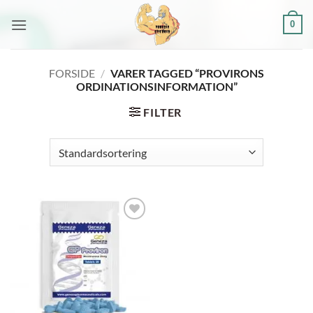
Fortsæt
0
til
indhold
FORSIDE
/
VARER TAGGED “PROVIRONS
ORDINATIONSINFORMATION”
FILTER
Add to
wishlist