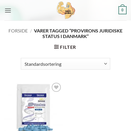
Fortsæt
0
til
indhold
FORSIDE
/
VARER TAGGED “PROVIRONS JURIDISKE
STATUS I DANMARK”
FILTER
Add to
wishlist