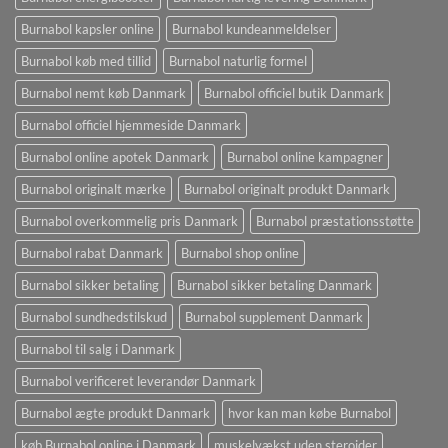
Burnabol kapsler online
Burnabol kundeanmeldelser
Burnabol køb med tillid
Burnabol naturlig formel
Burnabol nemt køb Danmark
Burnabol officiel butik Danmark
Burnabol officiel hjemmeside Danmark
Burnabol online apotek Danmark
Burnabol online kampagner
Burnabol originalt mærke
Burnabol originalt produkt Danmark
Burnabol overkommelig pris Danmark
Burnabol præstationsstøtte
Burnabol rabat Danmark
Burnabol shop online
Burnabol sikker betaling
Burnabol sikker betaling Danmark
Burnabol sundhedstilskud
Burnabol supplement Danmark
Burnabol til salg i Danmark
Burnabol verificeret leverandør Danmark
Burnabol ægte produkt Danmark
hvor kan man købe Burnabol
køb Burnabol online i Danmark
muskelvækst uden steroider