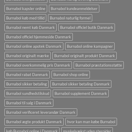
Burnabol kapsler online
Burnabol kundeanmeldelser
Burnabol køb med tillid
Burnabol naturlig formel
Burnabol nemt køb Danmark
Burnabol officiel butik Danmark
Burnabol officiel hjemmeside Danmark
Burnabol online apotek Danmark
Burnabol online kampagner
Burnabol originalt mærke
Burnabol originalt produkt Danmark
Burnabol overkommelig pris Danmark
Burnabol præstationsstøtte
Burnabol rabat Danmark
Burnabol shop online
Burnabol sikker betaling
Burnabol sikker betaling Danmark
Burnabol sundhedstilskud
Burnabol supplement Danmark
Burnabol til salg i Danmark
Burnabol verificeret leverandør Danmark
Burnabol ægte produkt Danmark
hvor kan man købe Burnabol
køb Burnabol online i Danmark
muskelvækst uden steroider