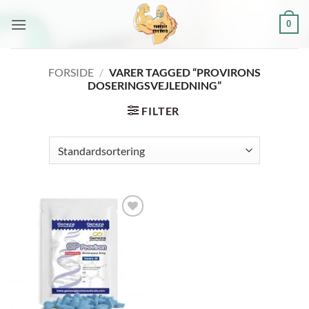
Fortsæt
0
til
indhold
FORSIDE
/
VARER TAGGED “PROVIRONS
DOSERINGSVEJLEDNING”
FILTER
Add to
wishlist