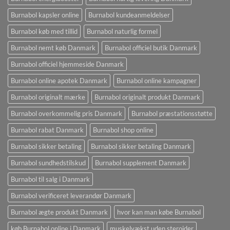
Burnabol kapsler online
Burnabol kundeanmeldelser
Burnabol køb med tillid
Burnabol naturlig formel
Burnabol nemt køb Danmark
Burnabol officiel butik Danmark
Burnabol officiel hjemmeside Danmark
Burnabol online apotek Danmark
Burnabol online kampagner
Burnabol originalt mærke
Burnabol originalt produkt Danmark
Burnabol overkommelig pris Danmark
Burnabol præstationsstøtte
Burnabol rabat Danmark
Burnabol shop online
Burnabol sikker betaling
Burnabol sikker betaling Danmark
Burnabol sundhedstilskud
Burnabol supplement Danmark
Burnabol til salg i Danmark
Burnabol verificeret leverandør Danmark
Burnabol ægte produkt Danmark
hvor kan man købe Burnabol
køb Burnabol online i Danmark
muskelvækst uden steroider