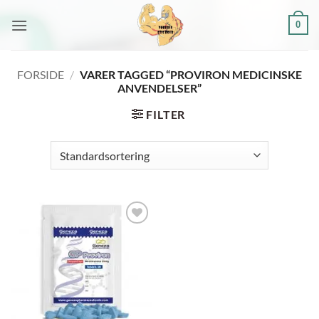
Fortsæt
0
til
indhold
FORSIDE
/
VARER TAGGED “PROVIRON MEDICINSKE
ANVENDELSER”
FILTER
Add to
wishlist