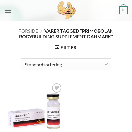
Fortsæt
0
til
indhold
FORSIDE
/
VARER TAGGED “PRIMOBOLAN
BODYBUILDING SUPPLEMENT DANMARK”
FILTER
Add to
wishlist