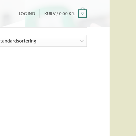
0
LOG IND
KURV /
0,00
KR.