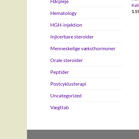
Hårpleje
Køb
1.5
Hematology
HGH-injektion
Injicerbare steroider
Menneskelige væksthormoner
Orale steroider
Peptider
Postcyklusterapi
Uncategorized
Vægttab