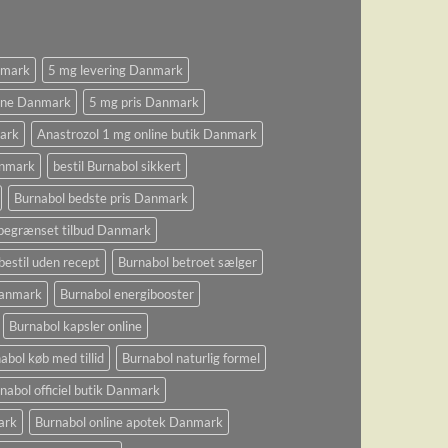
nmark
5 mg levering Danmark
ine Danmark
5 mg pris Danmark
ark
Anastrozol 1 mg online butik Danmark
anmark
bestil Burnabol sikkert
Burnabol bedste pris Danmark
begrænset tilbud Danmark
bestil uden recept
Burnabol betroet sælger
 Danmark
Burnabol energibooster
Burnabol kapsler online
abol køb med tillid
Burnabol naturlig formel
nabol officiel butik Danmark
ark
Burnabol online apotek Danmark