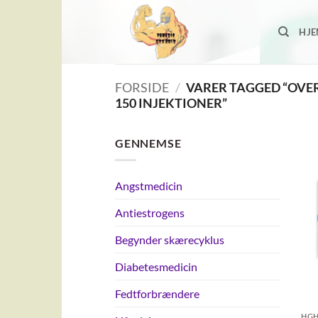
Fortsæt
til
HJ
indhold
FORSIDE
/
VARER TAGGED “OVE
150 INJEKTIONER”
GENNEMSE
Angstmedicin
Antiestrogens
Begynder skærecyklus
Diabetesmedicin
Fedtforbrændere
HGH