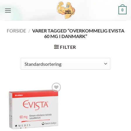
Fortsæt
0
til
indhold
FORSIDE
/
VARER TAGGED “OVERKOMMELIG EVISTA
60 MG I DANMARK”
FILTER
Add to
wishlist