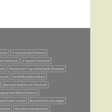
nmark
5 mg levering Danmark
ine Danmark
5 mg pris Danmark
ark
Anastrozol 1 mg online butik Danmark
anmark
bestil Burnabol sikkert
Burnabol bedste pris Danmark
begrænset tilbud Danmark
bestil uden recept
Burnabol betroet sælger
 Danmark
Burnabol energibooster