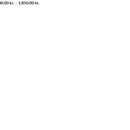
Prisinterval:
00,00
kr.
–
1.850,00
kr.
1.600,00 kr.
til
1.850,00 kr.