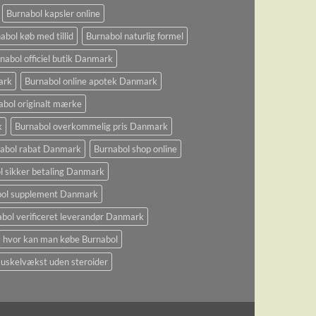
Burnabol kapsler online
abol køb med tillid
Burnabol naturlig formel
nabol officiel butik Danmark
ark
Burnabol online apotek Danmark
abol originalt mærke
k
Burnabol overkommelig pris Danmark
abol rabat Danmark
Burnabol shop online
l sikker betaling Danmark
bol supplement Danmark
bol verificeret leverandør Danmark
hvor kan man købe Burnabol
uskelvækst uden steroider