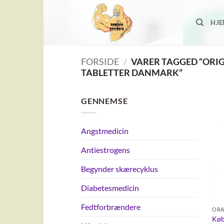
Fortsæt
til
HJ
indhold
FORSIDE
/
VARER TAGGED “ORIG
TABLETTER DANMARK”
GENNEMSE
Angstmedicin
Antiestrogens
Begynder skærecyklus
Diabetesmedicin
Fedtforbrændere
ORA
Køb