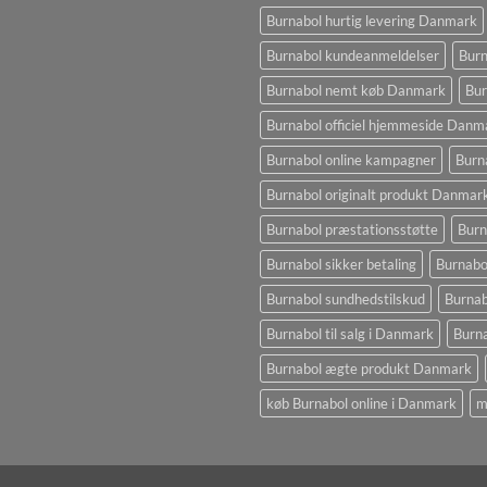
Burnabol hurtig levering Danmark
Burnabol kundeanmeldelser
Burn
Burnabol nemt køb Danmark
Bur
Burnabol officiel hjemmeside Danm
Burnabol online kampagner
Burn
Burnabol originalt produkt Danmar
Burnabol præstationsstøtte
Burn
Burnabol sikker betaling
Burnabo
Burnabol sundhedstilskud
Burna
Burnabol til salg i Danmark
Burna
Burnabol ægte produkt Danmark
køb Burnabol online i Danmark
m