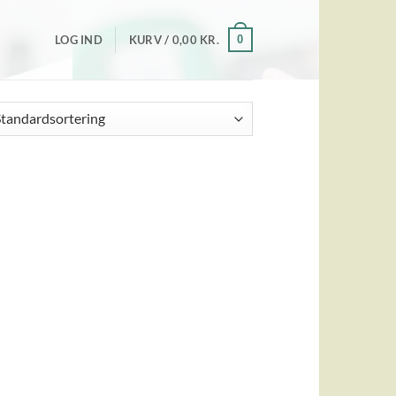
0
LOG IND
KURV /
0,00
KR.