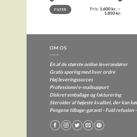
Mindste
Højeste
Pris:
1.600 kr.
—
FILTER
pris
pris
1.850 kr.
OM OS
En af de største online leverandører
Gratis sporing med hver ordre
Høj leveringssucces
Professionel e-mailsupport
Diskret emballage og fakturering
Steroider af højeste kvalitet, der kan kø
Pengene tilbage-garanti - Fuld refusion