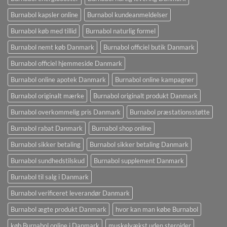
Burnabol kapsler online
Burnabol kundeanmeldelser
Burnabol køb med tillid
Burnabol naturlig formel
Burnabol nemt køb Danmark
Burnabol officiel butik Danmark
Burnabol officiel hjemmeside Danmark
Burnabol online apotek Danmark
Burnabol online kampagner
Burnabol originalt mærke
Burnabol originalt produkt Danmark
Burnabol overkommelig pris Danmark
Burnabol præstationsstøtte
Burnabol rabat Danmark
Burnabol shop online
Burnabol sikker betaling
Burnabol sikker betaling Danmark
Burnabol sundhedstilskud
Burnabol supplement Danmark
Burnabol til salg i Danmark
Burnabol verificeret leverandør Danmark
Burnabol ægte produkt Danmark
hvor kan man købe Burnabol
køb Burnabol online i Danmark
muskelvækst uden steroider