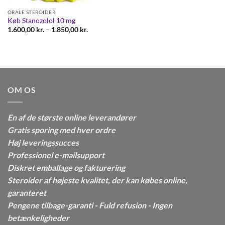
ORALE STEROIDER
Køb Stanozolol 10 mg
Prisinterval:
1.600,00
kr.
–
1.850,00
kr.
1.600,00 kr.
til
1.850,00 kr.
OM OS
En af de største online leverandører
Gratis sporing med hver ordre
Høj leveringssucces
Professionel e-mailsupport
Diskret emballage og fakturering
Steroider af højeste kvalitet, der kan købes online,
garanteret
Pengene tilbage-garanti - Fuld refusion - Ingen
betænkeligheder