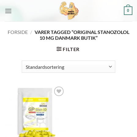
Fortsæt
0
til
indhold
FORSIDE
/
VARER TAGGED “ORIGINAL STANOZOLOL
10 MG DANMARK BUTIK”
FILTER
Add to
wishlist