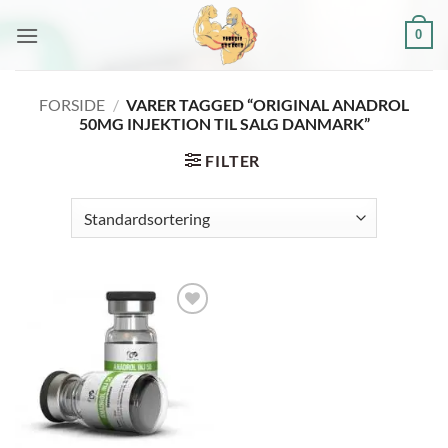
Fortsæt
0
til
indhold
FORSIDE
/
VARER TAGGED “ORIGINAL ANADROL
50MG INJEKTION TIL SALG DANMARK”
FILTER
Add to
wishlist