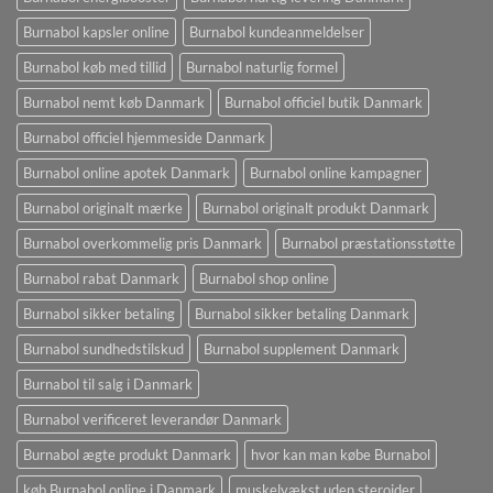
Burnabol kapsler online
Burnabol kundeanmeldelser
Burnabol køb med tillid
Burnabol naturlig formel
Burnabol nemt køb Danmark
Burnabol officiel butik Danmark
Burnabol officiel hjemmeside Danmark
Burnabol online apotek Danmark
Burnabol online kampagner
Burnabol originalt mærke
Burnabol originalt produkt Danmark
Burnabol overkommelig pris Danmark
Burnabol præstationsstøtte
Burnabol rabat Danmark
Burnabol shop online
Burnabol sikker betaling
Burnabol sikker betaling Danmark
Burnabol sundhedstilskud
Burnabol supplement Danmark
Burnabol til salg i Danmark
Burnabol verificeret leverandør Danmark
Burnabol ægte produkt Danmark
hvor kan man købe Burnabol
køb Burnabol online i Danmark
muskelvækst uden steroider