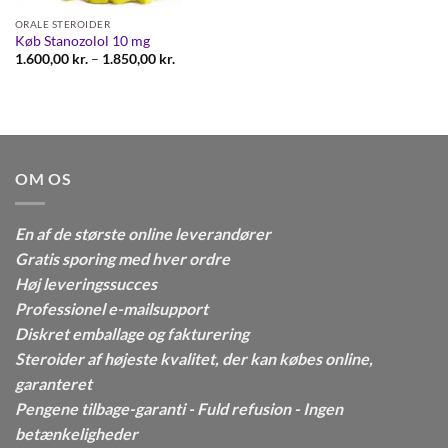
ORALE STEROIDER
Køb Stanozolol 10 mg
Prisinterval:
1.600,00
kr.
–
1.850,00
kr.
1.600,00 kr.
til
1.850,00 kr.
OM OS
En af de største online leverandører
Gratis sporing med hver ordre
Høj leveringssucces
Professionel e-mailsupport
Diskret emballage og fakturering
Steroider af højeste kvalitet, der kan købes online,
garanteret
Pengene tilbage-garanti - Fuld refusion - Ingen
betænkeligheder