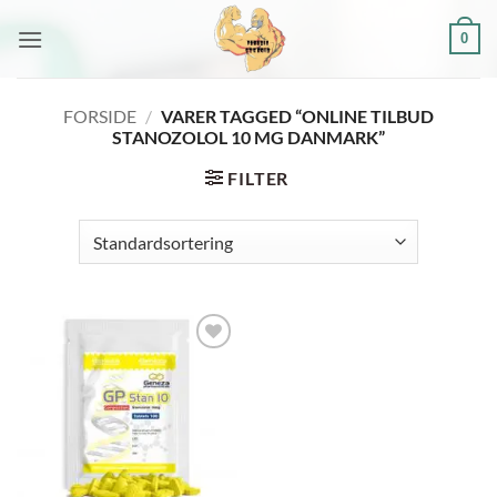
Fortsæt
0
til
indhold
FORSIDE
/
VARER TAGGED “ONLINE TILBUD
STANOZOLOL 10 MG DANMARK”
FILTER
Add to
wishlist