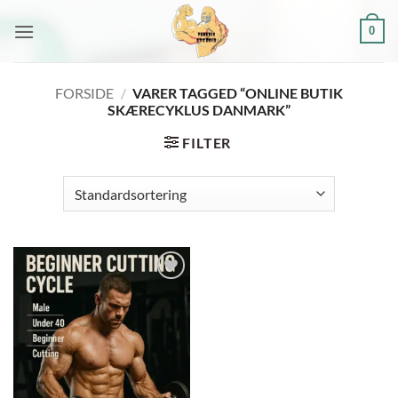
Fortsæt
0
til
indhold
FORSIDE
/
VARER TAGGED “ONLINE BUTIK
SKÆRECYKLUS DANMARK”
FILTER
Add to
wishlist