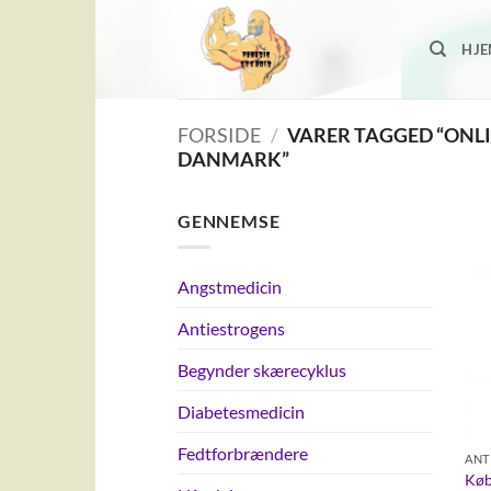
Fortsæt
til
HJ
indhold
FORSIDE
/
VARER TAGGED “ONL
DANMARK”
GENNEMSE
Angstmedicin
Antiestrogens
Begynder skærecyklus
Diabetesmedicin
Fedtforbrændere
ANT
Køb