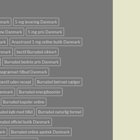
nmark
5 mg levering Danmark
ine Danmark
5 mg pris Danmark
ark
Anastrozol 1 mg online butik Danmark
anmark
bestil Burnabol sikkert
Burnabol bedste pris Danmark
begrænset tilbud Danmark
bestil uden recept
Burnabol betroet sælger
 Danmark
Burnabol energibooster
Burnabol kapsler online
abol køb med tillid
Burnabol naturlig formel
nabol officiel butik Danmark
ark
Burnabol online apotek Danmark