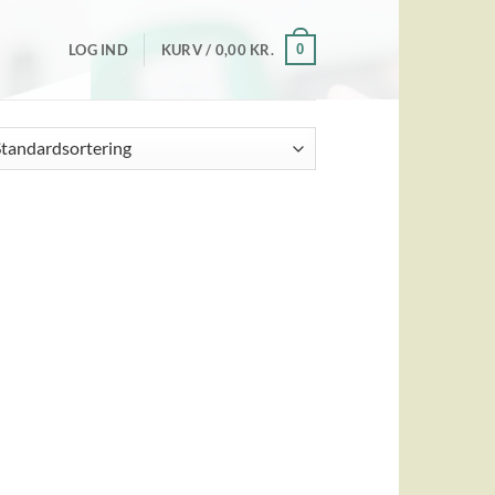
0
LOG IND
KURV /
0,00
KR.