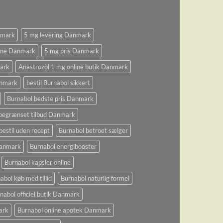
nmark
5 mg levering Danmark
ine Danmark
5 mg pris Danmark
ark
Anastrozol 1 mg online butik Danmark
anmark
bestil Burnabol sikkert
Burnabol bedste pris Danmark
begrænset tilbud Danmark
bestil uden recept
Burnabol betroet sælger
 Danmark
Burnabol energibooster
Burnabol kapsler online
abol køb med tillid
Burnabol naturlig formel
nabol officiel butik Danmark
ark
Burnabol online apotek Danmark