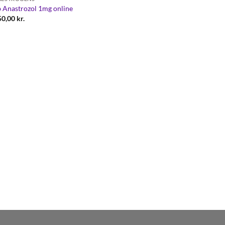
 Anastrozol 1mg online
50,00
kr.