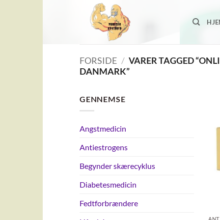
Fortsæt
til
HJ
indhold
FORSIDE
/
VARER TAGGED “ONLI
DANMARK”
GENNEMSE
Angstmedicin
Antiestrogens
Begynder skærecyklus
Diabetesmedicin
Fedtforbrændere
ANT