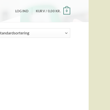
0
LOG IND
KURV /
0,00
KR.