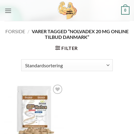
Fortsæt
0
til
indhold
FORSIDE
/
VARER TAGGED “NOLVADEX 20 MG ONLINE
TILBUD DANMARK”
FILTER
Add to
wishlist