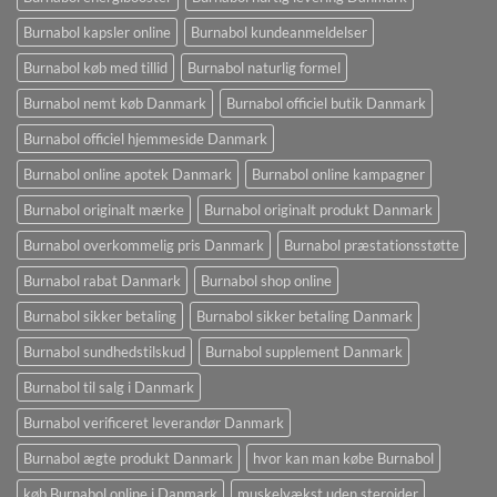
Burnabol kapsler online
Burnabol kundeanmeldelser
Burnabol køb med tillid
Burnabol naturlig formel
Burnabol nemt køb Danmark
Burnabol officiel butik Danmark
Burnabol officiel hjemmeside Danmark
Burnabol online apotek Danmark
Burnabol online kampagner
Burnabol originalt mærke
Burnabol originalt produkt Danmark
Burnabol overkommelig pris Danmark
Burnabol præstationsstøtte
Burnabol rabat Danmark
Burnabol shop online
Burnabol sikker betaling
Burnabol sikker betaling Danmark
Burnabol sundhedstilskud
Burnabol supplement Danmark
Burnabol til salg i Danmark
Burnabol verificeret leverandør Danmark
Burnabol ægte produkt Danmark
hvor kan man købe Burnabol
køb Burnabol online i Danmark
muskelvækst uden steroider