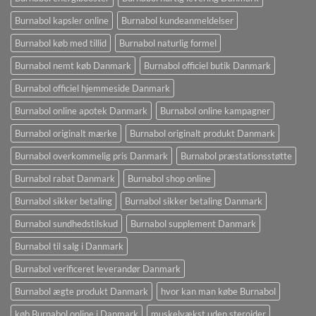
Burnabol kapsler online
Burnabol kundeanmeldelser
Burnabol køb med tillid
Burnabol naturlig formel
Burnabol nemt køb Danmark
Burnabol officiel butik Danmark
Burnabol officiel hjemmeside Danmark
Burnabol online apotek Danmark
Burnabol online kampagner
Burnabol originalt mærke
Burnabol originalt produkt Danmark
Burnabol overkommelig pris Danmark
Burnabol præstationsstøtte
Burnabol rabat Danmark
Burnabol shop online
Burnabol sikker betaling
Burnabol sikker betaling Danmark
Burnabol sundhedstilskud
Burnabol supplement Danmark
Burnabol til salg i Danmark
Burnabol verificeret leverandør Danmark
Burnabol ægte produkt Danmark
hvor kan man købe Burnabol
køb Burnabol online i Danmark
muskelvækst uden steroider