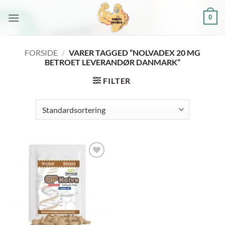
Fortsæt
0
til
indhold
FORSIDE
/
VARER TAGGED “NOLVADEX 20 MG
BETROET LEVERANDØR DANMARK”
FILTER
Add to
wishlist